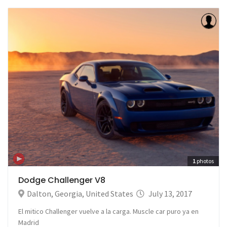
1
photos
Dodge Challenger V8
Dalton
,
Georgia
,
United States
July 13, 2017
El mitico Challenger vuelve a la carga. Muscle car puro ya en
Madrid