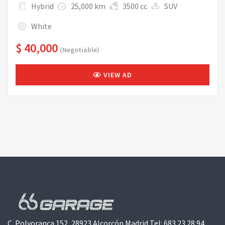
Hybrid
25,000 km
3500 cc
SUV
White
$ 40,000
(Negotiable)
VIEW AD
C. Polvoranca 152, 28923 Alcorcón Madrid Tel: 683 23 28 94.